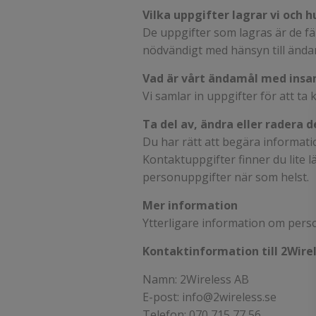
Vilka uppgifter lagrar vi och h
De uppgifter som lagras är de fä
nödvändigt med hänsyn till änd
Vad är vårt ändamål med insa
Vi samlar in uppgifter för att ta 
Ta del av, ändra eller radera
Du har rätt att begära informati
Kontaktuppgifter finner du lite l
personuppgifter när som helst.
Mer information
Ytterligare information om pers
Kontaktinformation till 2Wire
Namn: 2Wireless AB
E-post: info@2wireless.se
Telefon: 070 715 77 56