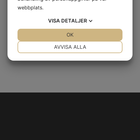
webbplats.
VISA
DETALJER
JA
NEJ
OK
JA
NEJ
NÖDVÄNDIG
INSTÄLLNINGAR
AVVISA ALLA
JA
NEJ
JA
NEJ
MARKNADSFÖRING
STATISTIK