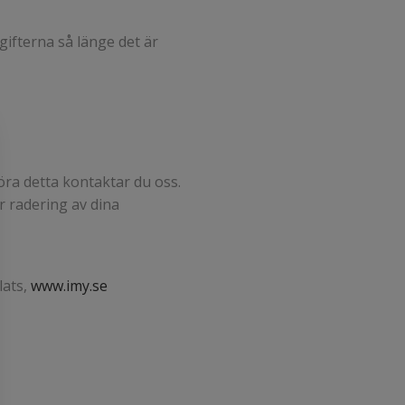
gifterna så länge det är
öra detta kontaktar du oss.
r radering av dina
lats,
www.imy.se