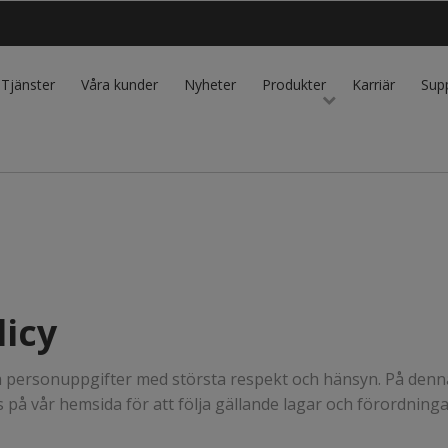
Tjänster
Våra kunder
Nyheter
Produkter
Karriär
Sup
licy
a personuppgifter med största respekt och hänsyn. På denna
 på vår hemsida för att följa gällande lagar och förordning