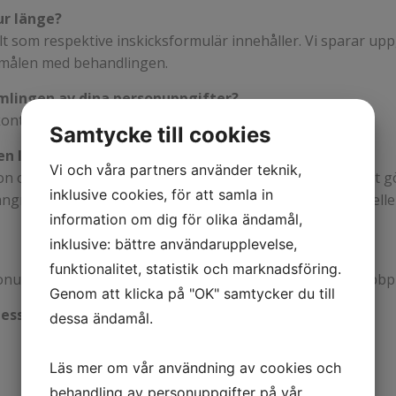
ur länge?
lt som respektive inskicksformulär innehåller. Vi sparar upp
amålen med behandlingen.
mlingen av dina personuppgifter?
kontakt, upprätta och / eller bibehålla en affärsrelation.
Samtycke till cookies
 den lagrade informationen
Vi och våra partners använder teknik,
on om vilka personuppgifter vi har lagrade om dig. För att g
inklusive cookies, för att samla in
ängre ned på sidan. Du har även rätt att begära rättning elle
information om dig för olika ändamål,
inklusive: bättre användarupplevelse,
funktionalitet, statistik och marknadsföring.
onuppgifter finns på Integritetsskyddsmyndighetens webbp
Genom att klicka på "OK" samtycker du till
less AB
dessa ändamål.
Läs mer om vår användning av cookies och
behandling av personuppgifter på vår