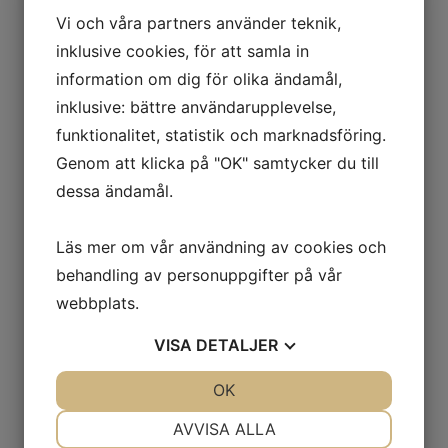
Vi och våra partners använder teknik,
LED KONTROLLER
inklusive cookies, för att samla in
information om dig för olika ändamål,
inklusive: bättre användarupplevelse,
funktionalitet, statistik och marknadsföring.
LED Kontrollern är utvecklad vidare, både HW
Genom att klicka på "OK" samtycker du till
o SW. Mer info kommer inom kort
dessa ändamål.
2021-12-27 15:00:00
Läs mer om vår användning av cookies och
behandling av personuppgifter på vår
webbplats.
VISA
DETALJER
LED_KONTROLLER
JA
NEJ
OK
JA
NEJ
NÖDVÄNDIG
INSTÄLLNINGAR
AVVISA ALLA