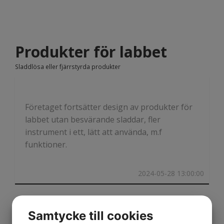
Produkter för labbet
Sladdlösa eller fjärrstyrda produkter
Företaget fortsätter design av produkter för
labbet utan besvärande sladdar, fler
instrument i ett, lätt att använda, m.f
funktioner.
2024-05-28 13:00:00
Samtycke till cookies