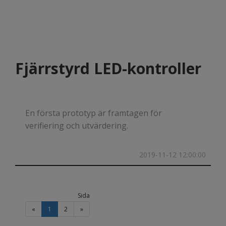
Fjärrstyrd LED-kontroller
En första prototyp är framtagen för
verifiering och utvärdering.
2019-11-12 12:00:00
Sida
«
1
2
»