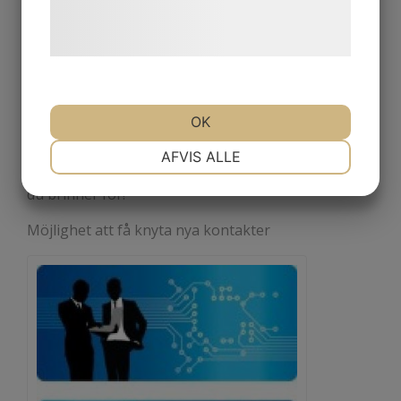
behandling af persondata på vores
hjemmeside.
Hos oss får du:
OK
Frihet under ansvar
NØDVENDIGE
PRÆFERENCER
AFVIS ALLE
Jobba med det du verkligen vill och utvecklas i det
du brinner för!
MARKETING
STATISTIK
Möjlighet att få knyta nya kontakter