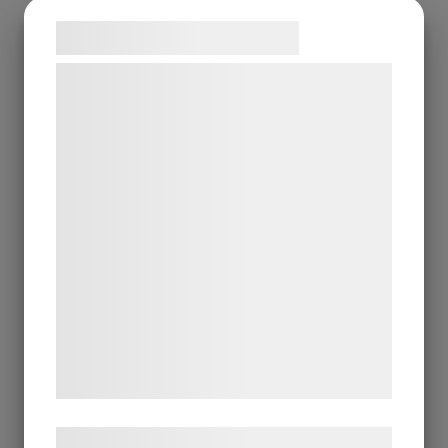
Samtykke til cookies
Vi og vores samarbejdspartnere bruger
teknologier, herunder cookies, til at
indsamle oplysninger om dig til forskellige
formål, herunder: Tilpasning af annoncering,
bedre brugeroplevelse, funktionalitet,
statistik og marketing. Disse oplysninger
kan blive delt med annoncerings- og
analysepartnere, som kan kombinere dem
med data, du tidligere har givet dem eller
de har indsamlet gennem din brug af deres
tjenester. Ved at klikke på 'OK' giver du
samtykke til disse formål.
Læs mere om vores brug af cookies og