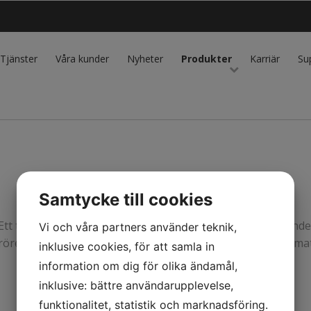
Tjänster
Våra kunder
Nyheter
Produkter
Karriär
Su
Samtycke till cookies
Ett trådlöst instrument är under planering. Inga besvärande 
Vi och våra partners använder teknik,
rörelsefrihet, enklare att hantera, bland annat. mer infor
inklusive cookies, för att samla in
information om dig för olika ändamål,
inklusive: bättre användarupplevelse,
funktionalitet, statistik och marknadsföring.