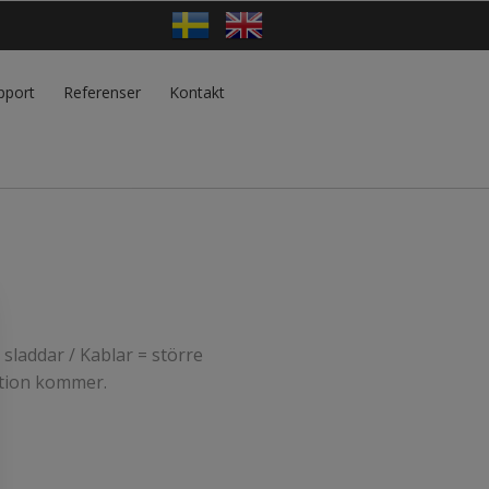
pport
Referenser
Kontakt
sladdar / Kablar = större
mation kommer.