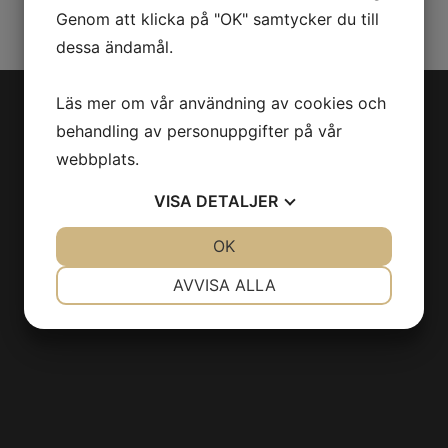
Genom att klicka på "OK" samtycker du till
dessa ändamål.
Läs mer om vår användning av cookies och
behandling av personuppgifter på vår
webbplats.
VISA
DETALJER
JA
NEJ
OK
JA
NEJ
NÖDVÄNDIG
INSTÄLLNINGAR
AVVISA ALLA
JA
NEJ
JA
NEJ
MARKNADSFÖRING
STATISTIK