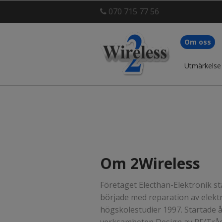
070 715 77 56
Om oss
Utmärkelse
Om 2Wireless
Företaget Electhan-Elektronik s
började med reparation av elektr
högskolestudier 1997. Startade 