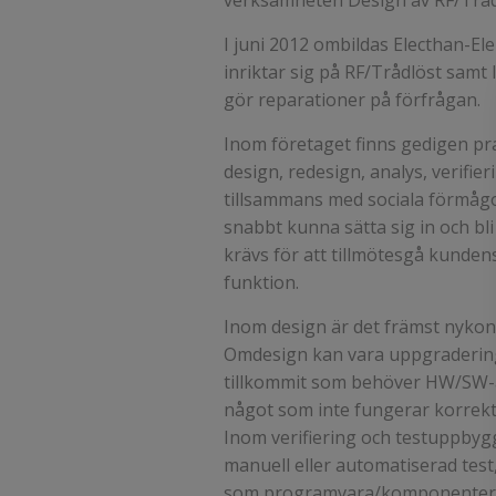
verksamheten Design av RF/Tråd
I juni 2012 ombildas Electhan-Ele
inriktar sig på RF/Trådlöst sam
gör reparationer på förfrågan.
Inom företaget finns gedigen pr
design, redesign, analys, verifieri
tillsammans med sociala förmågo
snabbt kunna sätta sig in och bli 
krävs för att tillmötesgå kundens
funktion.
Inom design är det främst nykonst
Omdesign kan vara uppgraderin
tillkommit som behöver HW/SW-ä
något som inte fungerar korrekt
Inom verifiering och testuppbyg
manuell eller automatiserad test
som programvara/komponenter ell