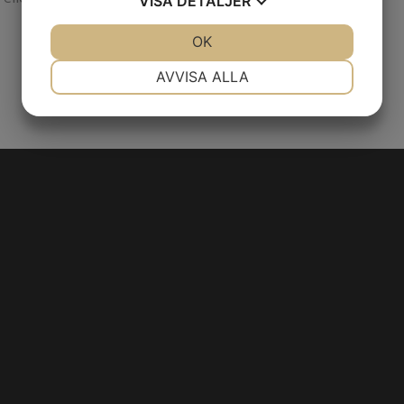
VISA
DETALJER
JA
NEJ
OK
JA
NEJ
NÖDVÄNDIG
INSTÄLLNINGAR
AVVISA ALLA
JA
NEJ
JA
NEJ
MARKNADSFÖRING
STATISTIK