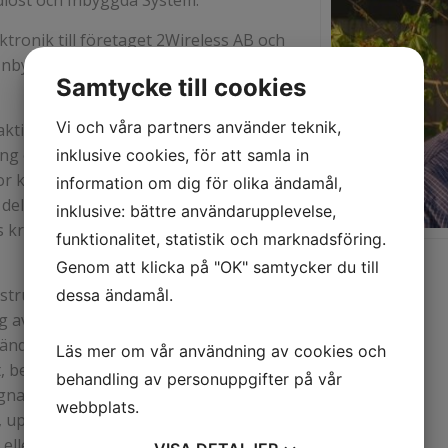
löst och Inbyggda System.
ktronik till företaget 2Wireless AB och
t Inbyggda System HW / SW. Företaget
Samtycke till cookies
Vi och våra partners använder teknik,
aktisk och teoretisk erfarenhet inom
ng och test, vilket gör det möjligt att
inklusive cookies, för att samla in
r kunna ta helhetsåtagande eller att
information om dig för olika ändamål,
delaktig i ett påbörjat projekt. Detta
inklusive: bättre användarupplevelse,
 krav på professionalitet, kvalitet och
funktionalitet, statistik och marknadsföring.
Genom att klicka på "OK" samtycker du till
ruktion, från idee´ till färdig produkt.
dessa ändamål.
g av komponenter, LTB, funktion som
ndring. Analys och åtgärder kan vara
Läs mer om vår användning av cookies och
, behöver analyseras och fel åtgärdas.
behandling av personuppgifter på vår
gnad är det främst nykonstruktion av
webbplats.
, uppgradering av befintlig utrustning
er göra befintlig test mer effektiv.